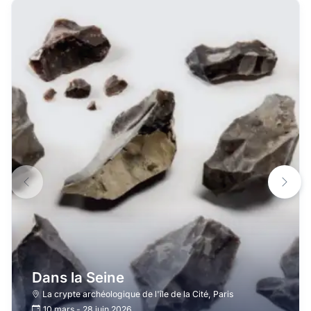
Dans la Seine
La crypte archéologique de l'île de la Cité
,
Paris
10 mars
-
28 juin 2026