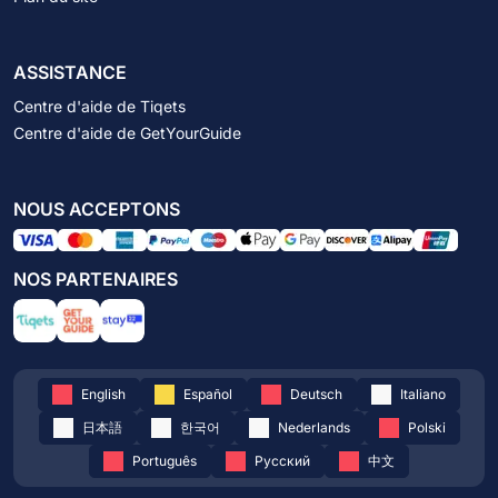
ASSISTANCE
Centre d'aide de Tiqets
Centre d'aide de GetYourGuide
NOUS ACCEPTONS
NOS PARTENAIRES
English
Español
Deutsch
Italiano
日本語
한국어
Nederlands
Polski
Português
Русский
中文