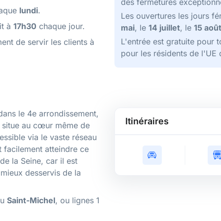
des fermetures exceptionn
chaque
lundi
.
Les ouvertures les jours fér
it à
17h30
chaque jour.
mai
, le
14 juillet
, le
15 aoû
L'entrée est gratuite pour 
ent de servir les clients à
pour les résidents de l'U
dans le 4e arrondissement,
Itinéraires
se situe au cœur même de
essible via le vaste réseau
t facilement atteindre ce
de la Seine, car il est
s mieux desservis de la
u
Saint-Michel
, ou lignes 1