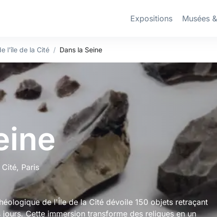
Expositions
Musées 
 l'île de la Cité
Dans la Seine
eine
 Cité
, Paris
héologique de l'Île de la Cité dévoile 150 objets retraçant
os jours. Cette immersion transforme des reliques en un