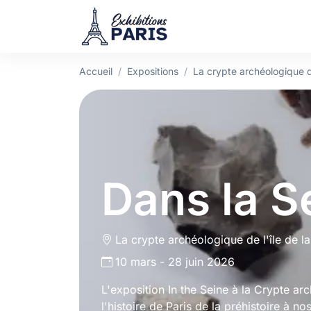
Accueil
Expositions
La crypte archéologique de
Dans la S
La crypte archéologique de l'île de la
10 mars - 28 juin 2026
L'exposition In the Seine à la Crypte arc
l'histoire de Paris de la préhistoire à n