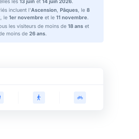
elles les
13 juin
et
14 juin 2026
.
iés incluent l'
Ascension
,
Pâques
, le
8
t
, le
1er novembre
et le
11 novembre
.
tous les visiteurs de moins de
18 ans
et
E de moins de
26 ans
.