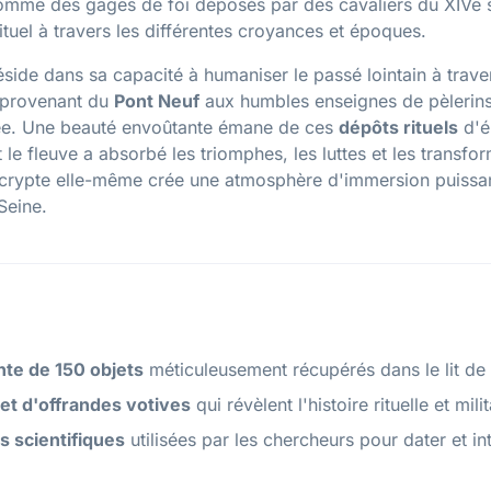
omme des gages de foi déposés par des cavaliers du XIVe si
rituel à travers les différentes croyances et époques.
side dans sa capacité à humaniser le passé lointain à trave
 provenant du
Pont Neuf
aux humbles enseignes de pèlerins
gée. Une beauté envoûtante émane de ces
dépôts rituels
d'é
le fleuve a absorbé les triomphes, les luttes et les transfor
crypte elle-même crée une atmosphère d'immersion puissante
Seine.
nte de 150 objets
méticuleusement récupérés dans le lit de 
et d'offrandes votives
qui révèlent l'histoire rituelle et mil
 scientifiques
utilisées par les chercheurs pour dater et i