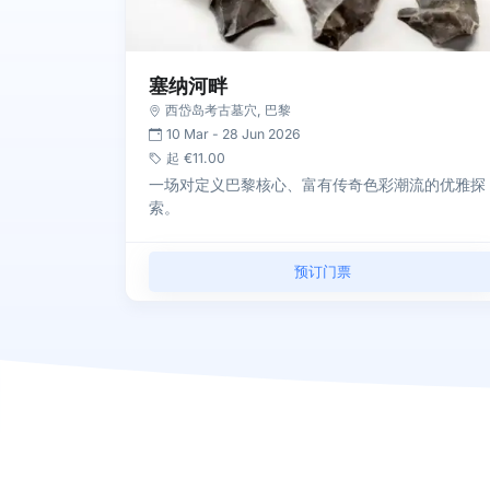
塞纳河畔
西岱岛考古墓穴
,
巴黎
10 Mar
-
28 Jun 2026
起
€11.00
一场对定义巴黎核心、富有传奇色彩潮流的优雅探
索。
预订门票