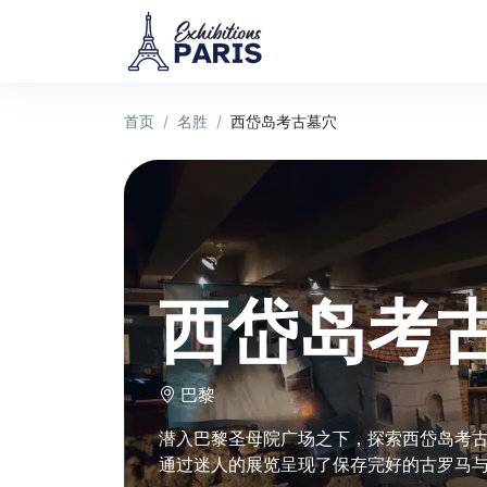
首页
名胜
西岱岛考古墓穴
西岱岛考
巴黎
潜入巴黎圣母院广场之下，探索西岱岛考
通过迷人的展览呈现了保存完好的古罗马