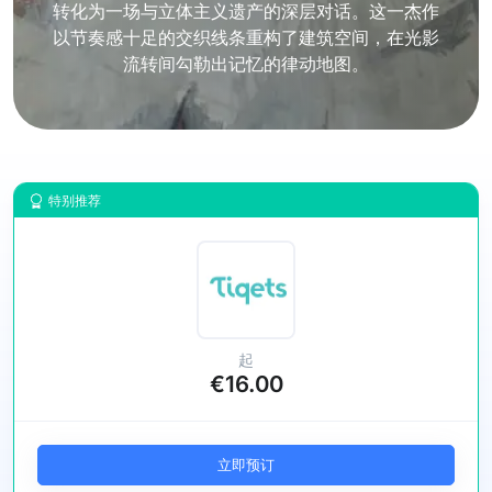
转化为一场与立体主义遗产的深层对话。这一杰作
以节奏感十足的交织线条重构了建筑空间，在光影
流转间勾勒出记忆的律动地图。
特别推荐
起
€16.00
立即预订