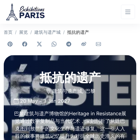
首页
展览
建筑与遗产城
抵抗的遗产
抵抗的遗产
建筑与遗产城
,
巴黎
20 May
-
3 Jan 2027
巴黎建筑与遗产博物馆的Heritage in Resistance展
览通过数字复制品与当代艺术，深刻剖析了从廷巴
克图到敖德萨的文化生存与遗迹修复。这一引人入
胜的叙事将建筑记忆提升为对抗全球历史湮灭的有