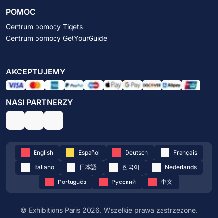
POMOC
Centrum pomocy Tiqets
Centrum pomocy GetYourGuide
AKCEPTUJEMY
NASI PARTNERZY
English
Español
Deutsch
Français
Italiano
日本語
한국어
Nederlands
Português
Русский
中文
© Exhibitions Paris 2026. Wszelkie prawa zastrzeżone.