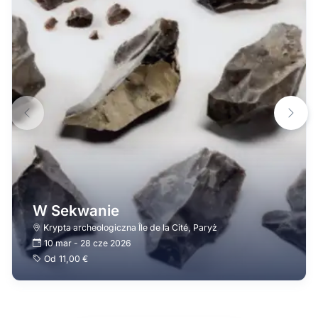
W Sekwanie
Krypta archeologiczna Île de la Cité
,
Paryż
10 mar
-
28 cze 2026
Od
11,00 €