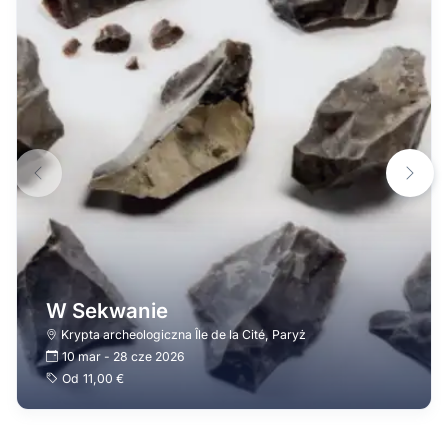
W Sekwanie
Krypta archeologiczna Île de la Cité
,
Paryż
10 mar
-
28 cze 2026
Od
11,00 €