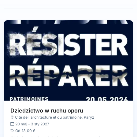
Dziedzictwo w ruchu oporu
Cité de l'architecture et du patrimoine
,
Paryż
20 maj
-
3 sty 2027
Od
13,00 €