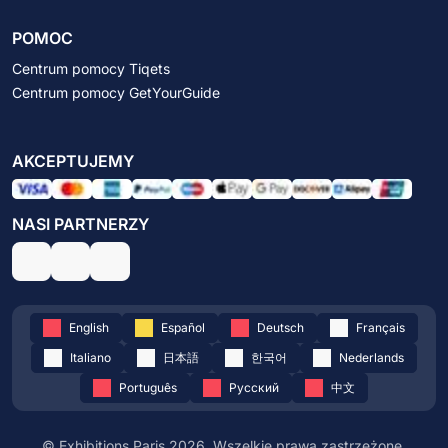
POMOC
Centrum pomocy Tiqets
Centrum pomocy GetYourGuide
AKCEPTUJEMY
NASI PARTNERZY
English
Español
Deutsch
Français
Italiano
日本語
한국어
Nederlands
Português
Русский
中文
© Exhibitions Paris 2026. Wszelkie prawa zastrzeżone.