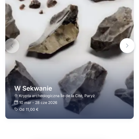
W Sekwanie
Krypta archeologiczna Île de la Cité
,
Paryż
10 mar
-
28 cze 2026
Od
11,00 €