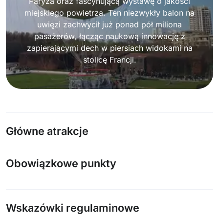
Paryża oraz fascynującą wystawę o jakości
miejskiego powietrza. Ten niezwykły balon na
uwięzi zachwycił już ponad pół miliona
pasażerów, łącząc naukową innowację z
zapierającymi dech w piersiach widokami na
stolicę Francji.
Główne atrakcje
Obowiązkowe punkty
Wskazówki regulaminowe