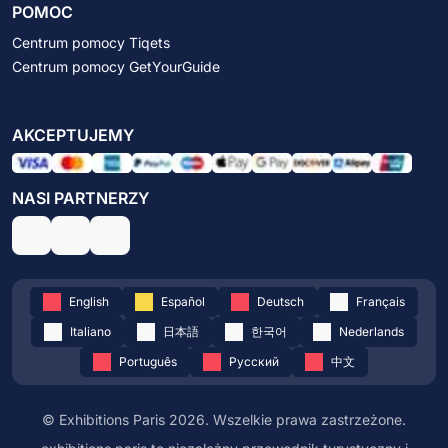
POMOC
Centrum pomocy Tiqets
Centrum pomocy GetYourGuide
AKCEPTUJEMY
NASI PARTNERZY
English
Español
Deutsch
Français
Italiano
日本語
한국어
Nederlands
Português
Русский
中文
© Exhibitions Paris 2026. Wszelkie prawa zastrzeżone.