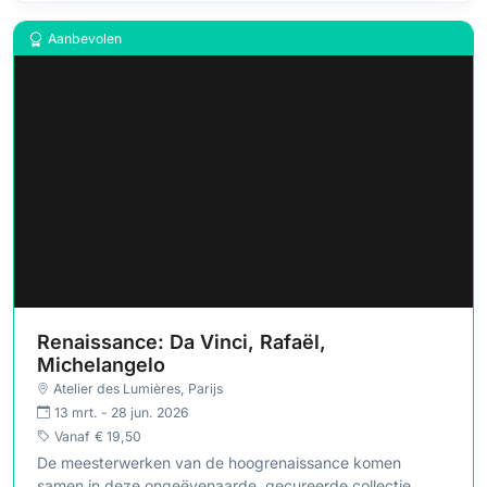
Aanbevolen
Renaissance: Da Vinci, Rafaël,
Michelangelo
Atelier des Lumières
, Parijs
13 mrt. - 28 jun. 2026
Vanaf
€ 19,50
De meesterwerken van de hoogrenaissance komen
samen in deze ongeëvenaarde, gecureerde collectie.