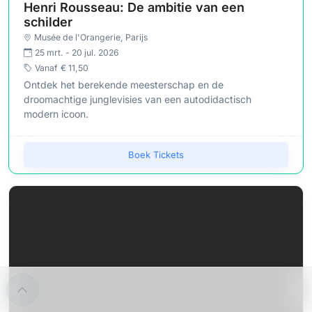
Henri Rousseau: De ambitie van een
schilder
Musée de l'Orangerie
, Parijs
25 mrt. - 20 jul. 2026
Vanaf
€ 11,50
Ontdek het berekende meesterschap en de
droomachtige junglevisies van een autodidactisch
modern icoon.
Boek Tickets