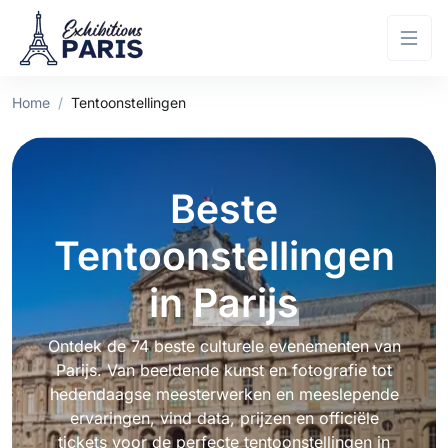
Home
Tentoonstellingen
Beste
Tentoonstellingen
in
Parijs
Ontdek de 74 beste culturele evenementen van
Parijs. Van beeldende kunst en fotografie tot
hedendaagse meesterwerken en meeslepende
ervaringen, vind data, prijzen en officiële
tickets voor de perfecte tentoonstellingen in