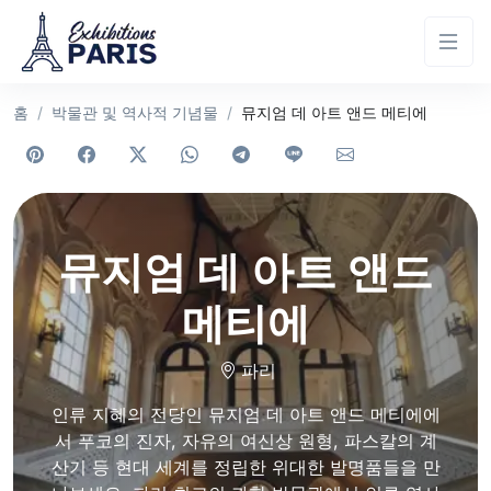
홈
박물관 및 역사적 기념물
뮤지엄 데 아트 앤드 메티에
뮤지엄 데 아트 앤드
메티에
파리
인류 지혜의 전당인 뮤지엄 데 아트 앤드 메티에에
서 푸코의 진자, 자유의 여신상 원형, 파스칼의 계
산기 등 현대 세계를 정립한 위대한 발명품들을 만