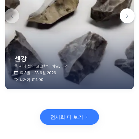
센강
시테 섬의 고고학의 비밀
,
파리
10 3월
-
28 6월 2026
최저가
€11.00
전시회 더 보기