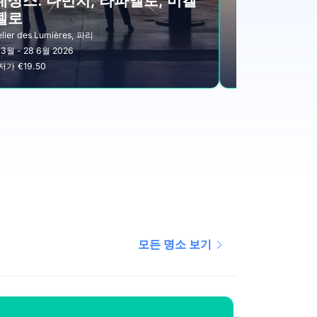
네상스: 다빈치, 라파엘로, 미켈
젤로
18세기 패
elier des Lumières
, 파리
팔레 갈리에라
, 
 3월 - 28 6월 2026
14 3월 - 12 7월 
저가
€19.50
최저가
€14.00
모든 명소 보기
추천