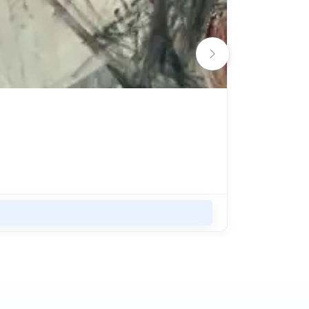
개와 고
Cité des s
18 2월 - 
최저가
€1
인류와 동물