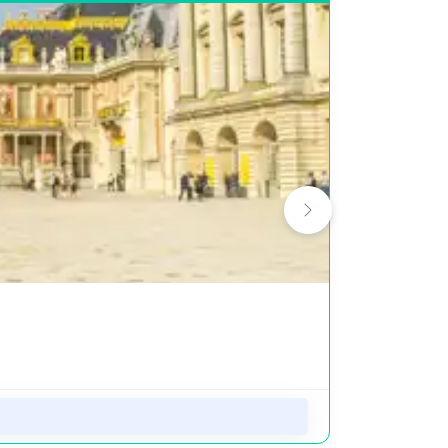
5개의 전시
디즈니랜
마르네라
영화적 스토