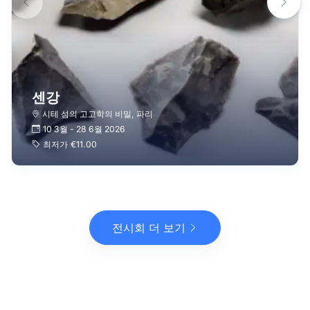
센강
시테 섬의 고고학의 비밀
,
파리
10 3월
-
28 6월 2026
최저가
€11.00
전시회 더 보기