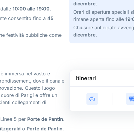
dicembre
.
dalle
10:00 alle 19:00
.
Orari di apertura speciali 
ente consentito fino a
45
rimane aperta fino alle
19:
Chiusure anticipate avven
dicembre
.
ne festività pubbliche come
i è immersa nel vasto e
Itinerari
rrondissement, dove il canale
nnovazione. Questo luogo
cuore di Parigi e offre un
ienti collegamenti di
Linea 5 per
Porte de Pantin
.
Fitzgerald
o
Porte de Pantin
.