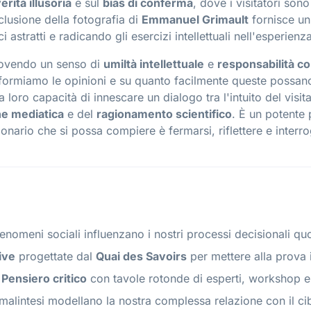
erità illusoria
e sul
bias di conferma
, dove i visitatori son
inclusione della fotografia di
Emmanuel Grimault
fornisce un
i astratti e radicando gli esercizi intellettuali nell'esperien
uovendo un senso di
umiltà intellettuale
e
responsabilità col
formiamo le opinioni e su quanto facilmente queste possan
la loro capacità di innescare un dialogo tra l'intuito del visit
ne mediatica
e del
ragionamento scientifico
. È un potente 
ionario che si possa compiere è fermarsi, riflettere e interro
fenomeni sociali influenzano i nostri processi decisionali quo
tive
progettate dal
Quai des Savoirs
per mettere alla prova i
Pensiero critico
con tavole rotonde di esperti, workshop e di
malintesi modellano la nostra complessa relazione con il cib