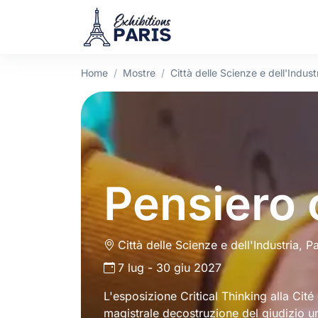
Home
Mostre
Città delle Scienze e dell'Industr
Pensiero c
Città delle Scienze e dell'Industria, Pa
7 lug - 30 giu 2027
L'esposizione Critical Thinking alla Cité 
magistrale decostruzione del giudizio 