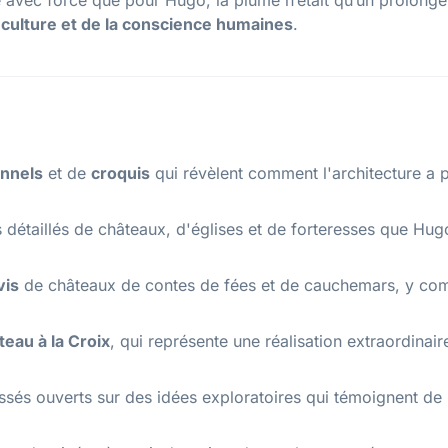
le avec force que pour Hugo, la plume n’était qu’un prolong
a
culture et de la conscience humaines
.
onnels
et de
croquis
qui révèlent comment l'architecture a pr
 détaillés de châteaux, d'églises et de forteresses que Hugo
vis
de châteaux de contes de fées et de cauchemars, y com
eau à la Croix
, qui représente une réalisation extraordinai
ssés ouverts sur des idées exploratoires qui témoignent de l