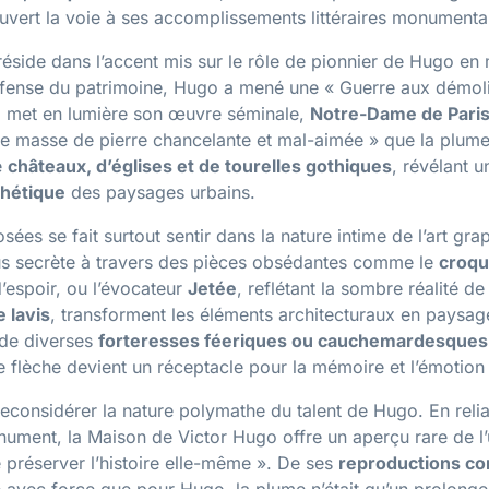
 ouvert la voie à ses accomplissements littéraires monumenta
réside dans l’accent mis sur le rôle de pionnier de Hugo en
ense du patrimoine, Hugo a mené une « Guerre aux démolis
 met en lumière son œuvre séminale,
Notre-Dame de Pari
lle masse de pierre chancelante et mal-aimée » que la plum
e
châteaux, d’églises et de tourelles gothiques
, révélant u
thétique
des paysages urbains.
s se fait surtout sentir dans la nature intime de l’art gra
plus secrète à travers des pièces obsédantes comme le
croqu
d’espoir, ou l’évocateur
Jetée
, reflétant la sombre réalité d
e lavis
, transforment les éléments architecturaux en paysag
de diverses
forteresses féeriques ou cauchemardesques
 flèche devient un réceptacle pour la mémoire et l’émotion
à reconsidérer la nature polymathe du talent de Hugo. En rel
nument, la Maison de Victor Hugo offre un aperçu rare de l’u
e préserver l’histoire elle-même ». De ses
reproductions co