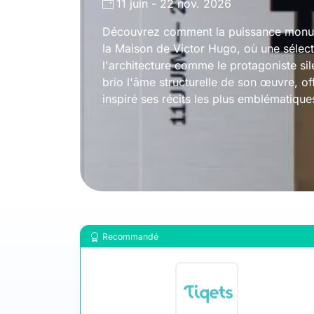
11 juin - 22 nov. 2026
Découvrez comment la puissance monumen
la Maison de Victor Hugo, où une sélect
l'architecture comme le protagoniste si
brio l'âme structurelle de son œuvre, off
inspiré ses récits les plus emblématique
Recommandé