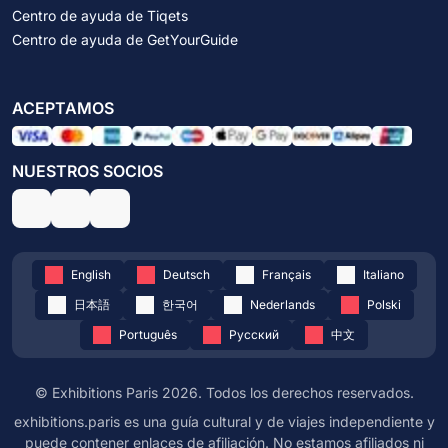
Centro de ayuda de Tiqets
Centro de ayuda de GetYourGuide
ACEPTAMOS
NUESTROS SOCIOS
English
Deutsch
Français
Italiano
日本語
한국어
Nederlands
Polski
Português
Русский
中文
© Exhibitions Paris 2026. Todos los derechos reservados.
exhibitions.paris es una guía cultural y de viajes independiente y
puede contener enlaces de afiliación. No estamos afiliados ni