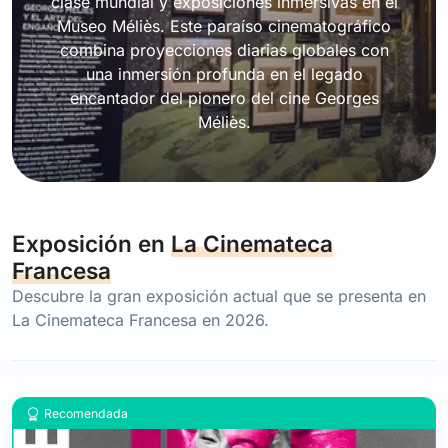
clase mundial y exposiciones inmersivas en el
Museo Méliès. Este paraíso cinematográfico
combina proyecciones diarias globales con
una inmersión profunda en el legado
encantador del pionero del cine Georges
Méliès.
Exposición en
La Cinemateca
Francesa
Descubre la gran exposición actual que se presenta en
La Cinemateca Francesa en 2026.
Recomendada