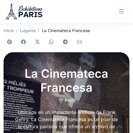
Inicio
Lugares
La Cinemateca Francesa
La Cinemateca
Francesa
París
Ubicada en un impactante edificio de Frank
Gehry, La Cinemateca Francesa es un pilar de
la cultura parisina que ofrece un archivo de