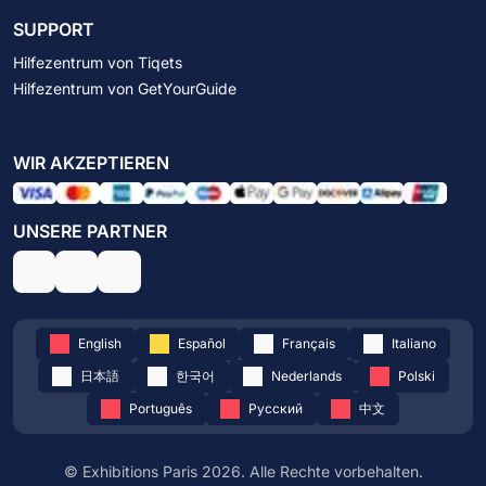
SUPPORT
Hilfezentrum von Tiqets
Hilfezentrum von GetYourGuide
WIR AKZEPTIEREN
UNSERE PARTNER
English
Español
Français
Italiano
日本語
한국어
Nederlands
Polski
Português
Русский
中文
© Exhibitions Paris 2026. Alle Rechte vorbehalten.