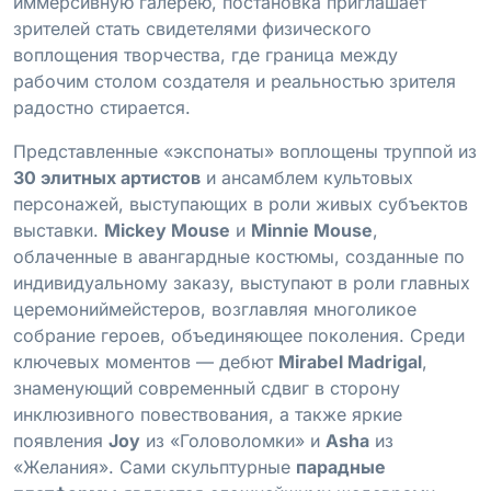
иммерсивную галерею, постановка приглашает
зрителей стать свидетелями физического
воплощения творчества, где граница между
рабочим столом создателя и реальностью зрителя
радостно стирается.
Представленные «экспонаты» воплощены труппой из
30 элитных артистов
и ансамблем культовых
персонажей, выступающих в роли живых субъектов
выставки.
Mickey Mouse
и
Minnie Mouse
,
облаченные в авангардные костюмы, созданные по
индивидуальному заказу, выступают в роли главных
церемониймейстеров, возглавляя многоликое
собрание героев, объединяющее поколения. Среди
ключевых моментов — дебют
Mirabel Madrigal
,
знаменующий современный сдвиг в сторону
инклюзивного повествования, а также яркие
появления
Joy
из «Головоломки» и
Asha
из
«Желания». Сами скульптурные
парадные