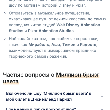
шоу по мотивам историй Disney и Pixar.
Отправьтесь в музыкальное путешествие,
охватывающее путь от вечной классики до самых
последних хитов студий
Walt Disney Animation
Studios
и
Pixar Animation Studios
.
Наблюдайте за тем, как любимые персонажи,
такие как
Мирабель
,
Аша
,
Тимон
и
Радость
,
взаимодействуют в иммерсивном празднике
творческого самовыражения.
Частые вопросы о
Миллион брызг
цвета
Включено ли шоу 'Миллион брызг цвета' в
мой билет в Диснейленд Париж?
Где именно в парке проходит шоу?