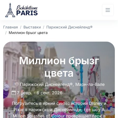
Главная
Выставки
Парижский Диснейленд®
Миллион брызг цвета
Миллион брызг
цвета
Парижский Диснейленд®
, Марн-ла-Вале
7 февр. - 6 сент. 2026
Погрузитесь в яркий синтез историй Disney и
Pixar в парижском Диснейленде, где шоу A
Million Splashes of Colour превращает парк в