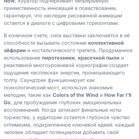
Now
, куратор подчеркивает непрерывную
преемственность инноваций в повествовании,
гарантируя, что наследие рисованной анимации
остается в диалоге с цифровыми горизонтами.
В конечном счете, сила выставки заключается в её
способности вызывать состояние
коллективной
эйфории
и ностальгического трепета. Продуманное
использование
пиротехники
,
красочной пыли
и
реактивной многоуровневой хореографии создает
ощущение «всплеска» энергии, пронизывающего
толпу. Саундтрек функционирует как
психологический мост, используя знакомые
мелодии, такие как
Colors of the Wind
и
How Far I’ll
Go
, для пробуждения глубоких эмоциональных
воспоминаний. Когда затихают финальные ноты
торжества, у аудитории остается глубокое чувство
оптимизма, подкрепленное ключевой идеей: каждый
человек обладает потенциалом добавить свой