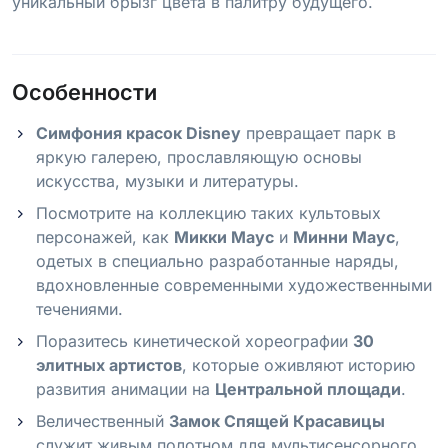
уникальный брызг цвета в палитру будущего.
Особенности
Симфония красок Disney
превращает парк в
яркую галерею, прославляющую основы
искусства, музыки и литературы.
Посмотрите на коллекцию таких культовых
персонажей, как
Микки Маус
и
Минни Маус
,
одетых в специально разработанные наряды,
вдохновленные современными художественными
течениями.
Поразитесь кинетической хореографии
30
элитных артистов
, которые оживляют историю
развития анимации на
Центральной площади
.
Величественный
Замок Спящей Красавицы
служит живым полотном для мультисенсорного