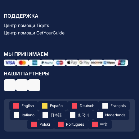
ПОДДЕРЖКА
Центр помощи Tiqets
Центр помощи GetYourGuide
МЫ ПРИНИМАЕМ
НАШИ ПАРТНЁРЫ
English
Español
Deutsch
Français
Italiano
日本語
한국어
Nederlands
Polski
Português
中文