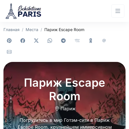
Главная
Места
Париж Escape Room
Париж Escape
Room
Париж
Погрузитесь в мир Готэм-сити в Париж
Escape Room, крупнейшем иммерсивном