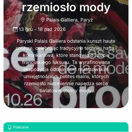
rzemiosło mody
Palais Galliera
,
Paryż
13 gru
-
18 paź 2026
Paryski Palais Galliera odsłania kunszt haute
couture, celebrując tradycyjne techniki haftu i
koronkarstwa, które stanowią o istocie
francuskiego luksusu. Ta wyrafinowana
ekspozycja oddaje hołd mistrzowskim
umiejętnościom petites mains, których
rzemiosło niezmiennie napędza serce
światowej stolicy mody.
Polecane