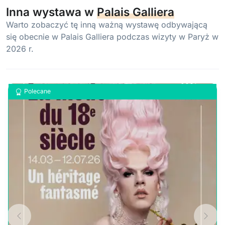
Inna wystawa w
Palais Galliera
Warto zobaczyć tę inną ważną wystawę odbywającą
się obecnie w Palais Galliera podczas wizyty w Paryż w
2026 r.
Polecane