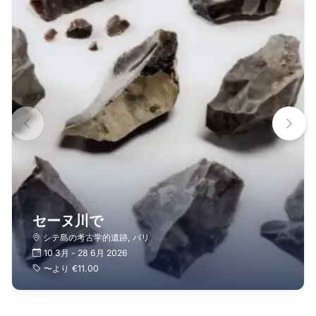
セーヌ川で
シテ島の考古学的遺跡
,
パリ
10 3月
-
28 6月 2026
〜より
€11.00