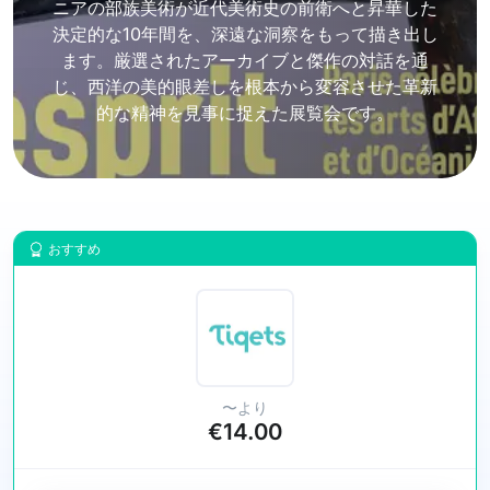
ニアの部族美術が近代美術史の前衛へと昇華した
決定的な10年間を、深遠な洞察をもって描き出し
ます。厳選されたアーカイブと傑作の対話を通
じ、西洋の美的眼差しを根本から変容させた革新
的な精神を見事に捉えた展覧会です。
おすすめ
〜より
€14.00