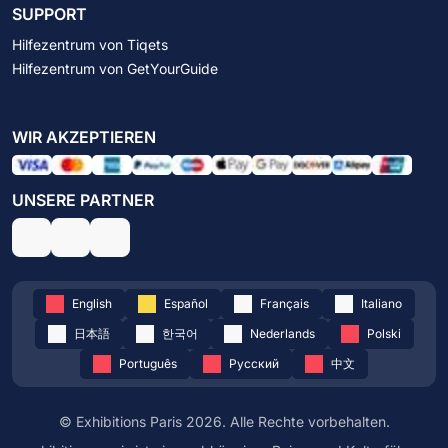
SUPPORT
Hilfezentrum von Tiqets
Hilfezentrum von GetYourGuide
WIR AKZEPTIEREN
UNSERE PARTNER
English
Español
Français
Italiano
日本語
한국어
Nederlands
Polski
Português
Русский
中文
© Exhibitions Paris 2026. Alle Rechte vorbehalten.